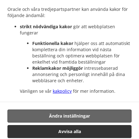
.
.
Sekretesspolilcy
Oracle och våra tredjepartspartner kan använda kakor för
Leveransvillkor
Ändringar i cookiepolicy
följande ändamål:
Kontakta oss
strikt nödvändiga kakor
gör att webbplatsen
Rinkebystråket 124, 16375 Spånga, Sweden
fungerar
+46 76 073 03 73
Länkar
Funktionella kakor
hjälper oss att automatiskt
komplettera din information vid nästa
Meny
beställning och optimera webbplatsen för
Bordsbokning
enkelhet vid framtida beställningar
Reklamkakor möjliggör
intressebaserad
Beställ innan
annonsering och personligt innehåll på dina
webbläsare och enheter.
Kontakta oss
Vänligen se vår
kakpolicy
för mer information.
Somaliska Mat mat take away Spånga
Ändra inställningar
Avvisa alla